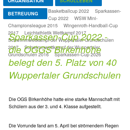
ORGANISATION
SCHULLEBEN
Basketballcup 2022
Sparkassen-
BETREUUNG
Cup 2022
WSW Mini-
Championsleague 2015
Wingenroth-Handball-Cup
2017
Leichtathletik Wettkampf 2017
Sparkassen-Cup 2022 -
Schwimmwettkampf der Wuppertaler Grundschulen
die OGGS Birkenhöhe
2017
Schwimmwettkampf der Wuppertaler
Grundschulen 2016
Sparkassen-Cup 2026
belegt den 5. Platz von 40
Wuppertaler Grundschulen
Die OGS Birkenhöhe hatte eine starke Mannschaft mit
Schülern aus der 3. und 4. Klasse aufgestellt.
Die Vorrunde fand am 5. April bei strömendem Regen