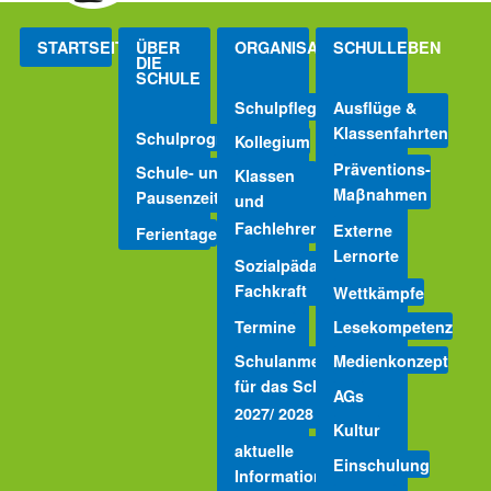
STARTSEITE
ÜBER
ORGANISATION
SCHULLEBEN
DIE
SCHULE
Schulpflegschaft
Ausflüge &
Klassenfahrten
Schulprogramm
Kollegium
Präventions-
Schule- und
Klassen
Maβnahmen
Pausenzeiten
und
Fachlehrer
Externe
Ferientage
Lernorte
Sozialpädagogische
Fachkraft
Wettkämpfe
Termine
Lesekompetenz
Schulanmeldungen
Medienkonzept
für das Schuljahr
AGs
2027/ 2028
Kultur
aktuelle
Einschulung
Informationen