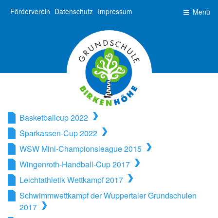
Förderverein
Datenschutz
Impressum
Menü
Basketballcup 2022
Sparkassen-Cup 2022
WSW Mini-Championsleague 2015
Wingenroth-Handball-Cup 2017
Leichtathletik Wettkampf 2017
Schwimmwettkampf der Wuppertaler Grundschulen
2017