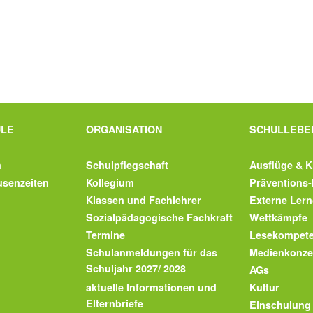
ULE
ORGANISATION
SCHULLEBE
m
Schulpflegschaft
Ausflüge & K
usenzeiten
Kollegium
Prävention
Klassen und Fachlehrer
Externe Lern
Sozialpädagogische Fachkraft
Wettkämpfe
Termine
Lesekompet
Schulanmeldungen für das
Medienkonze
Schuljahr 2027/ 2028
AGs
aktuelle Informationen und
Kultur
Elternbriefe
Einschulung