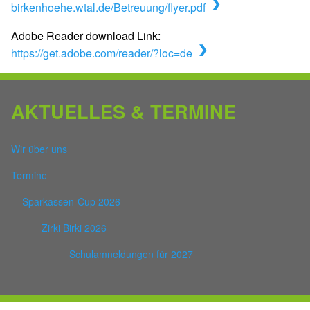
birkenhoehe.wtal.de/Betreuung/flyer.pdf
Adobe Reader download Link:
https://get.adobe.com/reader/?loc=de
AKTUELLES & TERMINE
Wir über uns
Termine
Sparkassen-Cup 2026
Zirki Birki 2026
Schulamneldungen für 2027